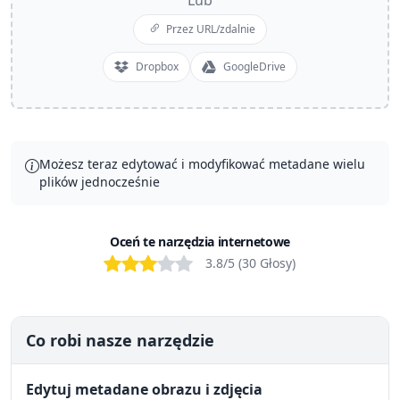
Lub
Przez URL/zdalnie
Dropbox
GoogleDrive
Możesz teraz edytować i modyfikować metadane wielu
plików jednocześnie
Oceń te narzędzia internetowe
Bad
Poor
OK
Good
Excellent
3.8
/5 (
30
Głosy
)
Co robi nasze narzędzie
Edytuj metadane obrazu i zdjęcia