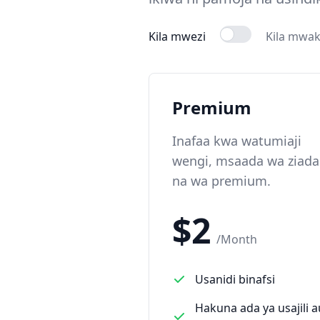
Kila mwezi
Kila mwa
Premium
Inafaa kwa watumiaji
wengi, msaada wa ziada
na wa premium.
$
2
/
Month
Usanidi binafsi
Hakuna ada ya usajili a