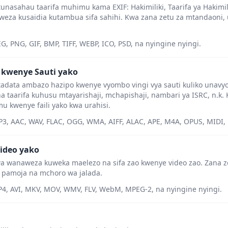
asahau taarifa muhimu kama EXIF: Hakimiliki, Taarifa ya Hakimiliki
weza kusaidia kutambua sifa sahihi. Kwa zana zetu za mtandaoni, 
G, PNG, GIF, BMP, TIFF, WEBP, ICO, PSD, na nyingine nyingi.
 kwenye Sauti yako
data ambazo hazipo kwenye vyombo vingi vya sauti kuliko unavyofik
a taarifa kuhusu mtayarishaji, mchapishaji, nambari ya ISRC, n.k.
 kwenye faili yako kwa urahisi.
P3, AAC, WAV, FLAC, OGG, WMA, AIFF, ALAC, APE, M4A, OPUS, MIDI, 
ideo yako
wa wanaweza kuweka maelezo na sifa zao kwenye video zao. Zana 
pamoja na mchoro wa jalada.
P4, AVI, MKV, MOV, WMV, FLV, WebM, MPEG-2, na nyingine nyingi.