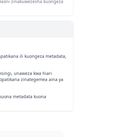
andaoni zinakuwezesha kuongeza
apatikana ili kuongeza metadata,
msingi, unaweza kwa hiari
zopatikana zinategemea aina ya
a kuona metadata kuona