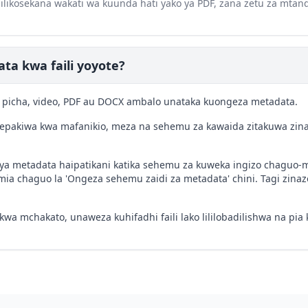
 zilikosekana wakati wa kuunda hati yako ya PDF, zana zetu za mt
ta kwa faili yoyote?
uti, picha, video, PDF au DOCX ambalo unataka kuongeza metadata.
limepakiwa kwa mafanikio, meza na sehemu za kawaida zitakuwa zin
i ya metadata haipatikani katika sehemu za kuweka ingizo chaguo-
mia chaguo la 'Ongeza sehemu zaidi za metadata' chini. Tagi zina
kwa mchakato, unaweza kuhifadhi faili lako lililobadilishwa na pi
.