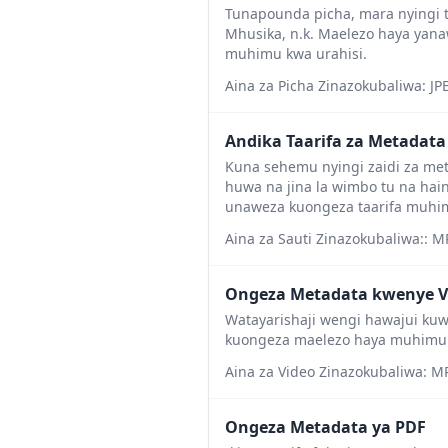
Tunapounda picha, mara nyingi tun
Mhusika, n.k. Maelezo haya yana
muhimu kwa urahisi.
Aina za Picha Zinazokubaliwa: JPE
Andika Taarifa za Metadata
Kuna sehemu nyingi zaidi za meta
huwa na jina la wimbo tu na hain
unaweza kuongeza taarifa muhimu
Aina za Sauti Zinazokubaliwa:: M
Ongeza Metadata kwenye V
Watayarishaji wengi hawajui ku
kuongeza maelezo haya muhimu 
Aina za Video Zinazokubaliwa: M
Ongeza Metadata ya PDF