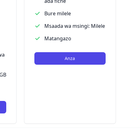
ada fiche
Bure milele
Msaada wa msingi: Milele
Matangazo
wa
Anza
 GB