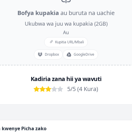
Bofya kupakia
au buruta na uachie
Ukubwa wa juu wa kupakia (2GB)
Au
Kupitia URL/Mbali
Dropbox
GoogleDrive
Kadiria zana hii ya wavuti
5
/5 (
4
Kura
)
Bad
Poor
OK
Good
Excellent
a kwenye Picha zako