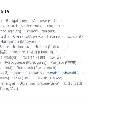
UGHA
Arabic (العربية)
Bengali (বাংলা)
Chinese (中文)
na)
Dutch (Nederlands)
English
pino/Tagalog)
French (Français)
tsch)
Greek (Ελληνικά)
Hebrew: עברית (Ivrit)
Hungarian (Magyar)
Bahasa Indonesia)
Italian (Italiano)
日本語)
Korean: 한국어 (Hangul)
a Melayu)
Persian / Farsi (فارسی)
)
Portuguese (Português)
Punjabi (ਪੰਜਾਬੀ)
omână)
Romansh (Rumantsch)
ский)
Spanish (Español)
Swahili (Kiswahili)
nska)
Thai (ไทย)
Turkish (Türkçe)
rkmençe)
Ukrainian (Українська)
Urdu (اُردُو)
Tiếng Việt)