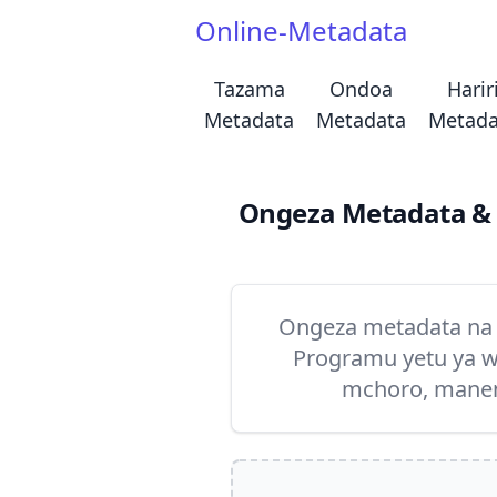
Online-Metadata
Tazama
Ondoa
Harir
Metadata
Metadata
Metada
Ongeza Metadata & Ta
Ongeza metadata na t
Programu yetu ya wa
mchoro, manen