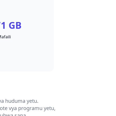
71 GB
faili
wa huduma yetu.
ote vya programu yetu,
kubwa sana.