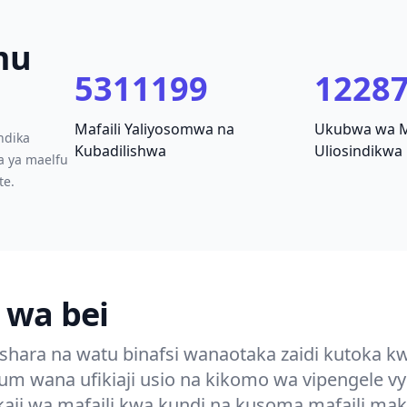
mu
5311199
1228
Mafaili Yaliyosomwa na
Ukubwa wa Ma
ndika
Kubadilishwa
Uliosindikwa
a ya maelfu
te.
wa bei
hara na watu binafsi wanaotaka zaidi kutoka k
m wana ufikiaji usio na kikomo wa vipengele vy
ikaji wa mafaili kwa kundi na kusoma mafaili ma