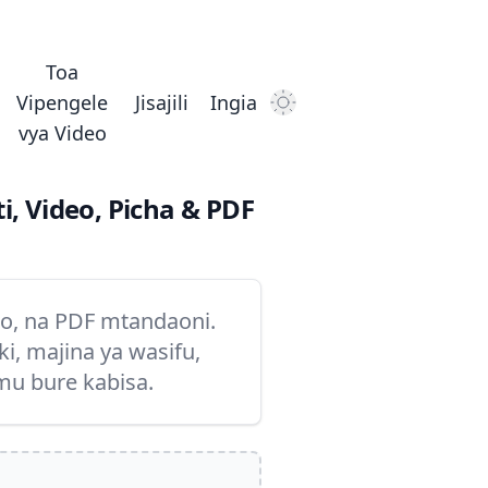
Toa
Vipengele
Jisajili
Ingia
Dark Mode
vya Video
i, Video, Picha & PDF
eo, na PDF mtandaoni.
i, majina ya wasifu,
u bure kabisa.