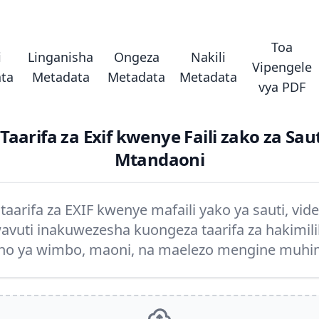
Toa
i
Linganisha
Ongeza
Nakili
Vipengele
ta
Metadata
Metadata
Metadata
vya PDF
arifa za Exif kwenye Faili zako za Saut
Mtandaoni
aarifa za EXIF kwenye mafaili yako ya sauti, vid
vuti inakuwezesha kuongeza taarifa za hakimilik
o ya wimbo, maoni, na maelezo mengine muhim