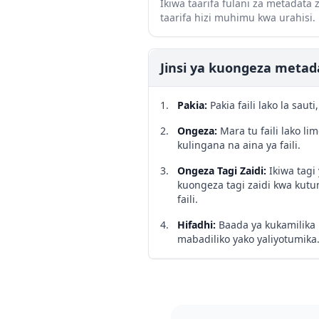
Ikiwa taarifa fulani za metadata
taarifa hizi muhimu kwa urahisi.
Jinsi ya kuongeza metada
Pakia
:
Pakia faili lako la sa
Ongeza
:
Mara tu faili lako 
kulingana na aina ya faili.
Ongeza Tagi Zaidi
:
Ikiwa tag
kuongeza tagi zaidi kwa kutu
faili.
Hifadhi
:
Baada ya kukamilika 
mabadiliko yako yaliyotumika