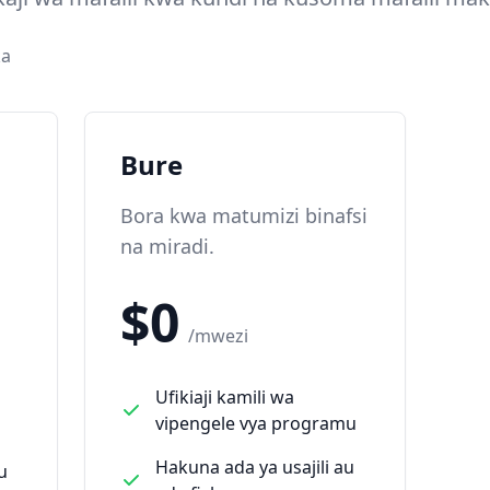
ka
Bure
Bora kwa matumizi binafsi
na miradi.
$0
/mwezi
Ufikiaji kamili wa
vipengele vya programu
Hakuna ada ya usajili au
u