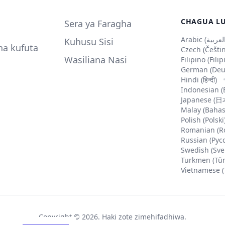
CHAGUA L
Sera ya Faragha
Kuhusu Sisi
na kufuta
Czech (Češti
Wasiliana Nasi
Filipino (Fili
German (Deu
Hindi (हिन्दी)
Indonesian (
Japanese (
Malay (Bahas
Polish (Polski
Romanian (R
Russian (Рус
Swedish (Sve
Turkmen (Tü
Vietnamese (
Copyright ©
2026
.
Haki zote zimehifadhiwa
.