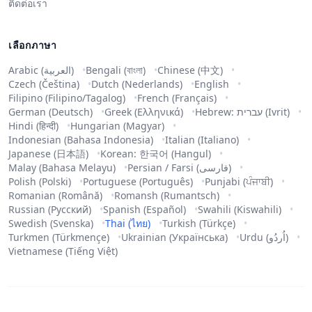
ติดต่อเรา
เลือกภาษา
Arabic (العربية)
Bengali (বাংলা)
Chinese (中文)
Czech (Čeština)
Dutch (Nederlands)
English
Filipino (Filipino/Tagalog)
French (Français)
German (Deutsch)
Greek (Ελληνικά)
Hebrew: עברית (Ivrit)
Hindi (हिन्दी)
Hungarian (Magyar)
Indonesian (Bahasa Indonesia)
Italian (Italiano)
Japanese (日本語)
Korean: 한국어 (Hangul)
Malay (Bahasa Melayu)
Persian / Farsi (فارسی)
Polish (Polski)
Portuguese (Português)
Punjabi (ਪੰਜਾਬੀ)
Romanian (Română)
Romansh (Rumantsch)
Russian (Русский)
Spanish (Español)
Swahili (Kiswahili)
Swedish (Svenska)
Thai (ไทย)
Turkish (Türkçe)
Turkmen (Türkmençe)
Ukrainian (Українська)
Urdu (اُردُو)
Vietnamese (Tiếng Việt)