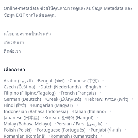
Online-metadata ช่วยให้คุณสามารถดูและลบข้อมูล Metadata และ
ข้อมูล EXIF จากไฟล์ของคุณ
นโยบายความเป็นส่วนตัว
เกี่ยวกับเรา
ติดต่อเรา
เลือกภาษา
Arabic (العربية)
Bengali (বাংলা)
Chinese (中文)
Czech (Čeština)
Dutch (Nederlands)
English
Filipino (Filipino/Tagalog)
French (Français)
German (Deutsch)
Greek (Ελληνικά)
Hebrew: עברית (Ivrit)
Hindi (हिन्दी)
Hungarian (Magyar)
Indonesian (Bahasa Indonesia)
Italian (Italiano)
Japanese (日本語)
Korean: 한국어 (Hangul)
Malay (Bahasa Melayu)
Persian / Farsi (فارسی)
Polish (Polski)
Portuguese (Português)
Punjabi (ਪੰਜਾਬੀ)
Romanian (Română)
Romansh (Rumantsch)