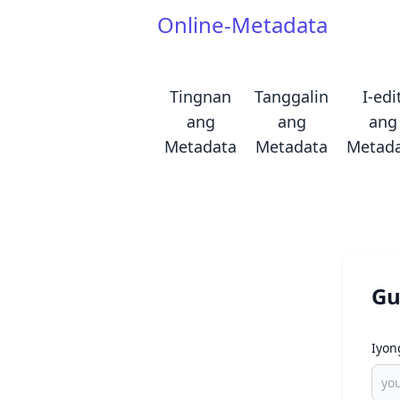
Online-Metadata
Tingnan
Tanggalin
I-edi
ang
ang
ang
Metadata
Metadata
Metad
Gu
Iyon