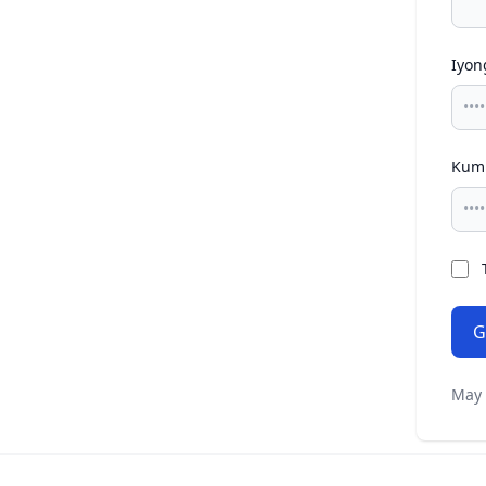
Iyon
Kump
G
May 