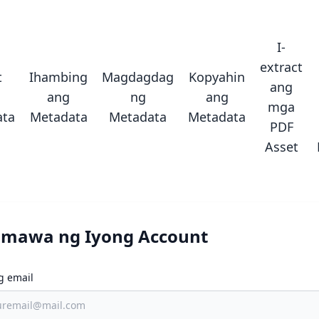
I-
extract
t
Ihambing
Magdagdag
Kopyahin
ang
ang
ng
ang
mga
ata
Metadata
Metadata
Metadata
PDF
Asset
mawa ng Iyong Account
g email