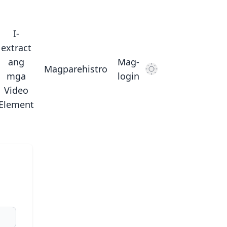
I-
extract
ang
Mag-
Magparehistro
Dark Mode
mga
login
Video
Element