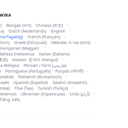
 WIKA
Arabic (العربية)
Bengali (বাংলা)
Chinese (中文)
na)
Dutch (Nederlands)
English
pino/Tagalog)
French (Français)
tsch)
Greek (Ελληνικά)
Hebrew: עברית (Ivrit)
Hungarian (Magyar)
Bahasa Indonesia)
Italian (Italiano)
日本語)
Korean: 한국어 (Hangul)
a Melayu)
Persian / Farsi (فارسی)
)
Portuguese (Português)
Punjabi (ਪੰਜਾਬੀ)
omână)
Romansh (Rumantsch)
ский)
Spanish (Español)
Swahili (Kiswahili)
nska)
Thai (ไทย)
Turkish (Türkçe)
rkmençe)
Ukrainian (Українська)
Urdu (اُردُو)
Tiếng Việt)