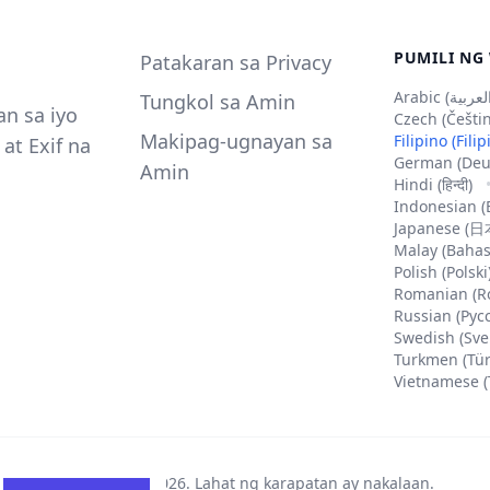
PUMILI NG
Patakaran sa Privacy
Tungkol sa Amin
n sa iyo
Czech (Češti
Makipag-ugnayan sa
Filipino (Fili
at Exif na
German (Deu
Amin
Hindi (हिन्दी)
Indonesian (
Japanese (
Malay (Bahas
Polish (Polski
Romanian (R
Russian (Рус
Swedish (Sve
Turkmen (Tü
Vietnamese (
Copyright ©
2026
.
Lahat ng karapatan ay nakalaan
.