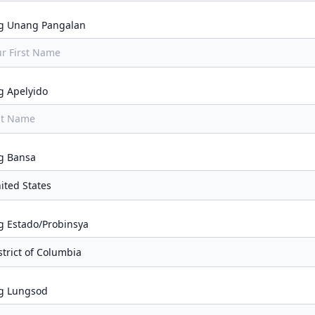
g Unang Pangalan
g Apelyido
g Bansa
g Estado/Probinsya
g Lungsod