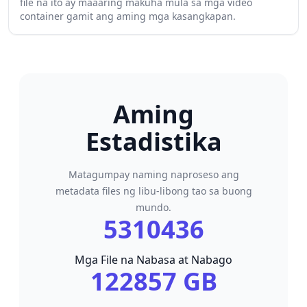
file na ito ay maaaring makuha mula sa mga video
container gamit ang aming mga kasangkapan.
Aming
Estadistika
Matagumpay naming naproseso ang
metadata files ng libu-libong tao sa buong
mundo.
5310436
Mga File na Nabasa at Nabago
122857 GB