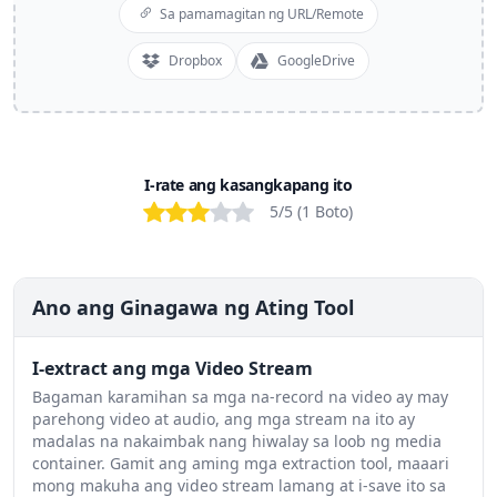
Sa pamamagitan ng URL/Remote
Dropbox
GoogleDrive
I-rate ang kasangkapang ito
Bad
Poor
OK
Good
Excellent
5
/5 (
1
Boto
)
Ano ang Ginagawa ng Ating Tool
I-extract ang mga Video Stream
Bagaman karamihan sa mga na-record na video ay may
parehong video at audio, ang mga stream na ito ay
madalas na nakaimbak nang hiwalay sa loob ng media
container. Gamit ang aming mga extraction tool, maaari
mong makuha ang video stream lamang at i-save ito sa