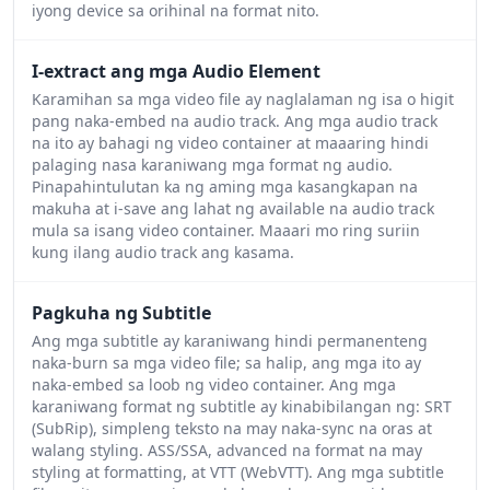
iyong device sa orihinal na format nito.
I-extract ang mga Audio Element
Karamihan sa mga video file ay naglalaman ng isa o higit
pang naka-embed na audio track. Ang mga audio track
na ito ay bahagi ng video container at maaaring hindi
palaging nasa karaniwang mga format ng audio.
Pinapahintulutan ka ng aming mga kasangkapan na
makuha at i-save ang lahat ng available na audio track
mula sa isang video container. Maaari mo ring suriin
kung ilang audio track ang kasama.
Pagkuha ng Subtitle
Ang mga subtitle ay karaniwang hindi permanenteng
naka-burn sa mga video file; sa halip, ang mga ito ay
naka-embed sa loob ng video container. Ang mga
karaniwang format ng subtitle ay kinabibilangan ng: SRT
(SubRip), simpleng teksto na may naka-sync na oras at
walang styling. ASS/SSA, advanced na format na may
styling at formatting, at VTT (WebVTT). Ang mga subtitle