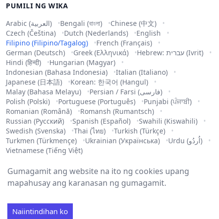
PUMILI NG WIKA
Arabic (العربية)
Bengali (বাংলা)
Chinese (中文)
Czech (Čeština)
Dutch (Nederlands)
English
Filipino (Filipino/Tagalog)
French (Français)
German (Deutsch)
Greek (Ελληνικά)
Hebrew: עברית (Ivrit)
Hindi (हिन्दी)
Hungarian (Magyar)
Indonesian (Bahasa Indonesia)
Italian (Italiano)
Japanese (日本語)
Korean: 한국어 (Hangul)
Malay (Bahasa Melayu)
Persian / Farsi (فارسی)
Polish (Polski)
Portuguese (Português)
Punjabi (ਪੰਜਾਬੀ)
Romanian (Română)
Romansh (Rumantsch)
Russian (Русский)
Spanish (Español)
Swahili (Kiswahili)
Swedish (Svenska)
Thai (ไทย)
Turkish (Türkçe)
Turkmen (Türkmençe)
Ukrainian (Українська)
Urdu (اُردُو)
Vietnamese (Tiếng Việt)
Gumagamit ang website na ito ng cookies upang
mapahusay ang karanasan ng gumagamit.
Copyright ©
2026
.
Lahat ng karapatan ay nakalaan
.
Naiintindihan ko