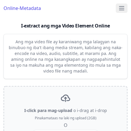
Online-Metadata
I-extract ang mga Video Element Online
Ang mga video file ay karaniwang mga lalagyan na
binubuo ng iba't ibang media stream, kabilang ang naka-
encode na video, audio, subtitle, at marami pa. Ang
aming online na mga kasangkapan ay nagpapahintulot
sa iyo na makuha ang mga elementong ito mula sa mga
video file nang madali.
I-click para mag-upload
o i-drag at i-drop
Pinakamataas na laki ng upload (2GB)
O