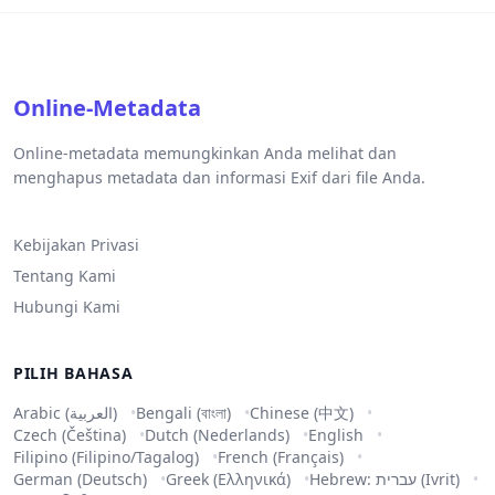
Online-Metadata
Online-metadata memungkinkan Anda melihat dan
menghapus metadata dan informasi Exif dari file Anda.
Kebijakan Privasi
Tentang Kami
Hubungi Kami
PILIH BAHASA
Arabic (العربية)
Bengali (বাংলা)
Chinese (中文)
Czech (Čeština)
Dutch (Nederlands)
English
Filipino (Filipino/Tagalog)
French (Français)
German (Deutsch)
Greek (Ελληνικά)
Hebrew: עברית (Ivrit)