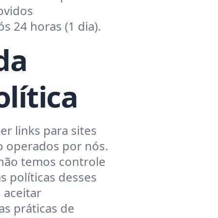
ovidos
 24 horas (1 dia).
da
lítica
r links para sites
o operados por nós.
 não temos controle
s políticas desses
 aceitar
as práticas de