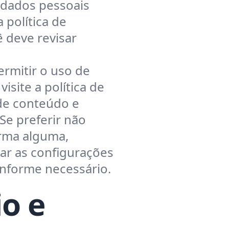
s dados pessoais
 política de
ê deve revisar
ermitir o uso de
isite a política de
de conteúdo e
Se preferir não
orma alguma,
r as configurações
nforme necessário.
o e