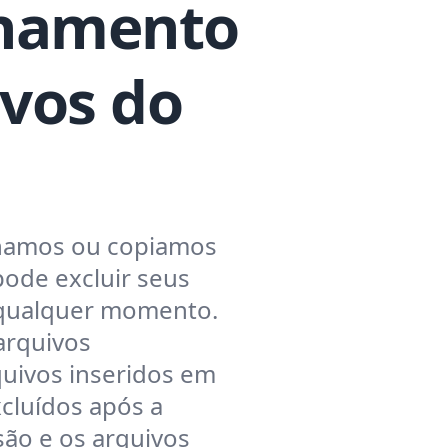
namento
ivos do
onamos ou copiamos
pode excluir seus
 qualquer momento.
arquivos
uivos inseridos em
cluídos após a
ão e os arquivos