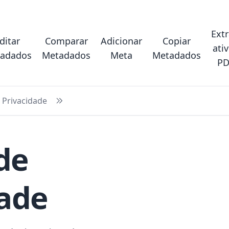
Extr
ditar
Comparar
Adicionar
Copiar
ati
adados
Metadados
Meta
Metadados
PD
e Privacidade
 de
dade