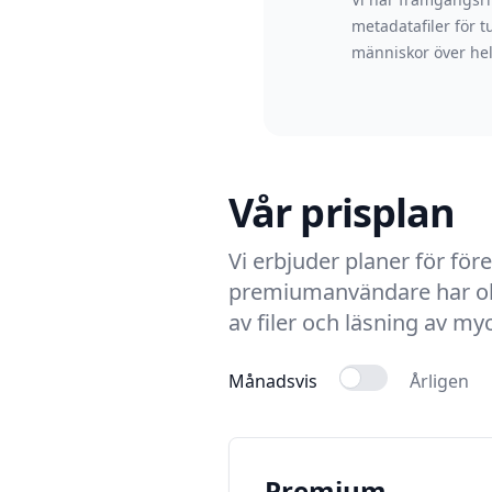
metadatafiler för t
människor över hel
Vår prisplan
Vi erbjuder planer för för
premiumanvändare har obeg
av filer och läsning av myck
Månadsvis
Årligen
Premium