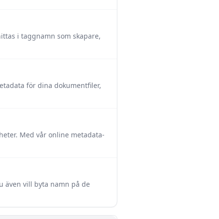
 hittas i taggnamn som skapare,
tadata för dina dokumentfiler,
nheter. Med vår online metadata-
du även vill byta namn på de