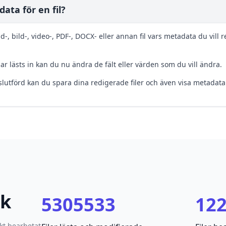
ta för en fil?
-, bild-, video-, PDF-, DOCX- eller annan fil vars metadata du vill re
 har lästs in kan du nu ändra de fält eller värden som du vill ändra.
 slutförd kan du spara dina redigerade filer och även visa metadata 
ik
5305533
12
kt bearbetat