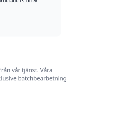
arbetade i storlek
rån vår tjänst. Våra
klusive batchbearbetning