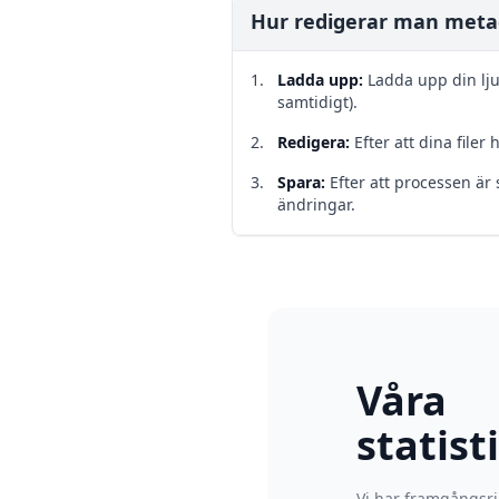
Hur redigerar man metada
Ladda upp
:
Ladda upp din ljud
samtidigt).
Redigera
:
Efter att dina filer
Spara
:
Efter att processen är
ändringar.
Våra
statist
Vi har framgångsri