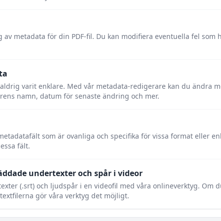
g av metadata för din PDF-fil. Du kan modifiera eventuella fel som
ta
ldrig varit enklare. Med vår metadata-redigerare kan du ändra me
tarens namn, datum för senaste ändring och mer.
metadatafält som är ovanliga och specifika för vissa format eller e
essa fält.
ddade undertexter och spår i videor
xter (.srt) och ljudspår i en videofil med våra onlineverktyg. Om 
xtfilerna gör våra verktyg det möjligt.