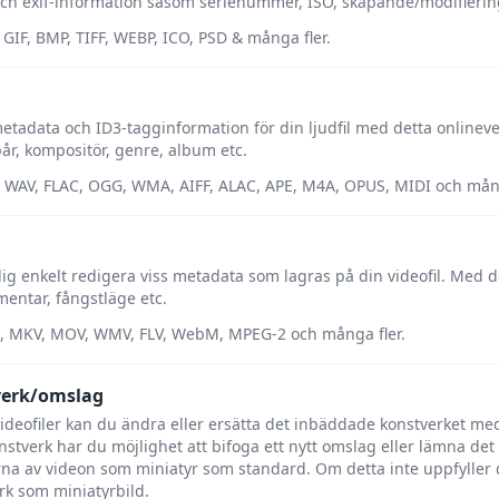
ch exif-information såsom serienummer, ISO, skapande/modifieri
GIF, BMP, TIFF, WEBP, ICO, PSD & många fler.
metadata och ID3-tagginformation för din ljudfil med detta online
år, kompositör, genre, album etc.
 WAV, FLAC, OGG, WMA, AIFF, ALAC, APE, M4A, OPUS, MIDI och mång
dig enkelt redigera viss metadata som lagras på din videofil. Med 
ntar, fångstläge etc.
I, MKV, MOV, WMV, FLV, WebM, MPEG-2 och många fler.
verk/omslag
ideofiler kan du ändra eller ersätta det inbäddade konstverket med 
onstverk har du möjlighet att bifoga ett nytt omslag eller lämna det 
na av videon som miniatyr som standard. Om detta inte uppfyller d
rk som miniatyrbild.