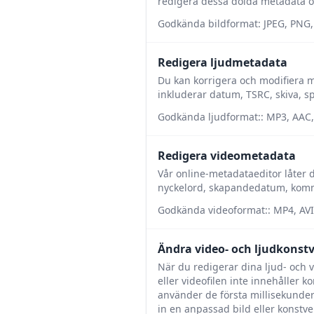
redigera dessa dolda metadata o
Godkända bildformat: JPEG, PNG, 
Redigera ljudmetadata
Du kan korrigera och modifiera 
inkluderar datum, TSRC, skiva, sp
Godkända ljudformat:: MP3, AAC,
Redigera videometadata
Vår online-metadataeditor låter 
nyckelord, skapandedatum, komme
Godkända videoformat:: MP4, AV
Ändra video- och ljudkonst
När du redigerar dina ljud- och v
eller videofilen inte innehåller k
använder de första millisekunder
in en anpassad bild eller konstve