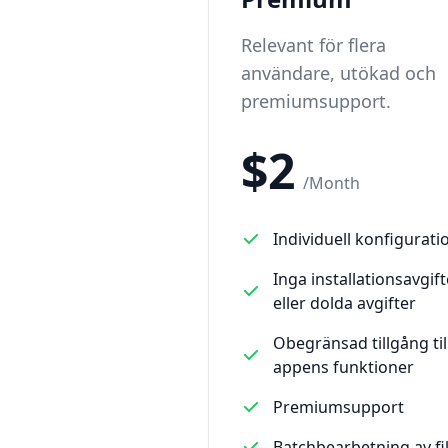
Relevant för flera
användare, utökad och
premiumsupport.
$
2
/
Month
Individuell konfigurati
Inga installationsavgift
eller dolda avgifter
Obegränsad tillgång til
appens funktioner
Premiumsupport
Batchbearbetning av fi