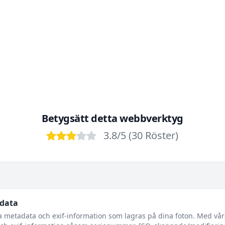
Betygsätt detta webbverktyg
3.8
/5 (
30
Röster
)
Bad
Poor
OK
Good
Excellent
adata
ra metadata och exif-information som lagras på dina foton. Med vår