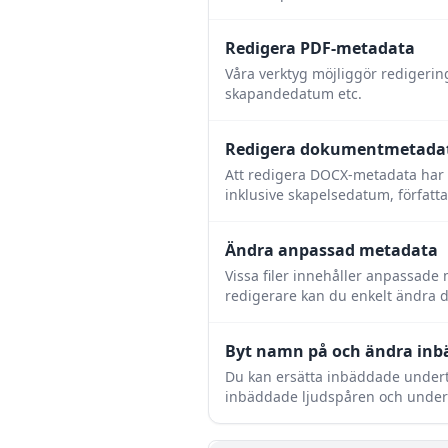
Redigera PDF-metadata
Våra verktyg möjliggör redigerin
skapandedatum etc.
Redigera dokumentmetada
Att redigera DOCX-metadata har a
inklusive skapelsedatum, förfat
Ändra anpassad metadata
Vissa filer innehåller anpassade 
redigerare kan du enkelt ändra d
Byt namn på och ändra inbä
Du kan ersätta inbäddade underte
inbäddade ljudspåren och underte