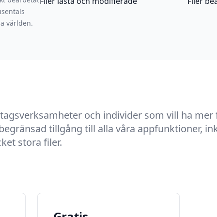
Filer lästa och modifierade
Filer be
usentals
a världen.
etagsverksamheter och individer som vill ha mer f
ränsad tillgång till alla våra appfunktioner, in
et stora filer.
Gratis