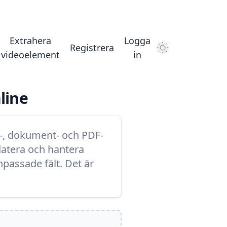
Extrahera
Logga
Registrera
Dark Mode
videoelement
in
line
ld-, dokument- och PDF-
pdatera och hantera
npassade fält. Det är