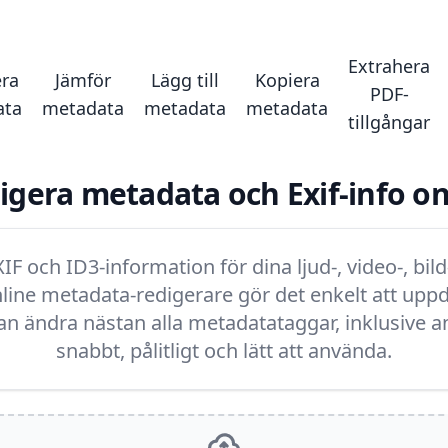
Extrahera
ra
Jämför
Lägg till
Kopiera
PDF-
ata
metadata
metadata
metadata
tillgångar
igera metadata och Exif-info on
F och ID3-information för dina ljud-, video-, bi
online metadata-redigerare gör det enkelt att up
an ändra nästan alla metadatataggar, inklusive a
snabbt, pålitligt och lätt att använda.