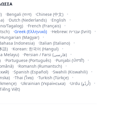
ΛΏΣΣΑ
Arabic (العربية)
Bengali (বাংলা)
Chinese (中文)
na)
Dutch (Nederlands)
English
pino/Tagalog)
French (Français)
tsch)
Greek (Ελληνικά)
Hebrew: עברית (Ivrit)
Hungarian (Magyar)
Bahasa Indonesia)
Italian (Italiano)
日本語)
Korean: 한국어 (Hangul)
a Melayu)
Persian / Farsi (فارسی)
)
Portuguese (Português)
Punjabi (ਪੰਜਾਬੀ)
omână)
Romansh (Rumantsch)
ский)
Spanish (Español)
Swahili (Kiswahili)
nska)
Thai (ไทย)
Turkish (Türkçe)
rkmençe)
Ukrainian (Українська)
Urdu (اُردُو)
Tiếng Việt)