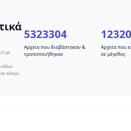
τικά
5323304
12320
Αρχεία που διαβάστηκαν &
Αρχεία που 
εί με
τροποποιήθηκαν
σε μέγεθος
λιάδων
τον κόσμο.