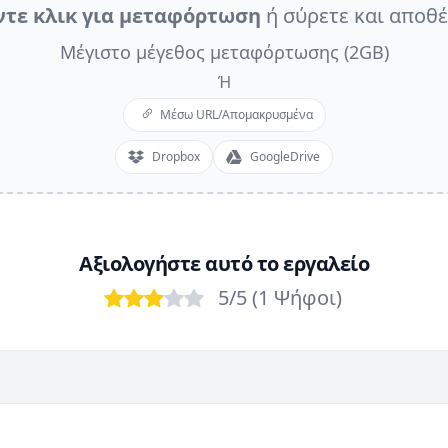
ντε κλικ για μεταφόρτωση
ή σύρετε και αποθ
Μέγιστο μέγεθος μεταφόρτωσης (2GB)
Ή
Μέσω URL/Απομακρυσμένα
Dropbox
GoogleDrive
Αξιολογήστε αυτό το εργαλείο
5
/5 (
1
Ψήφοι
)
Bad
Poor
OK
Good
Excellent