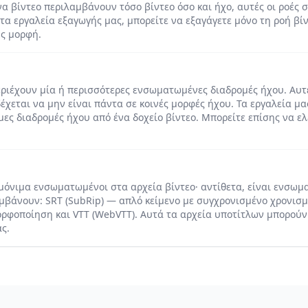
α βίντεο περιλαμβάνουν τόσο βίντεο όσο και ήχο, αυτές οι ροές
τα εργαλεία εξαγωγής μας, μπορείτε να εξαγάγετε μόνο τη ροή βί
ης μορφή.
εριέχουν μία ή περισσότερες ενσωματωμένες διαδρομές ήχου. Αυτ
δέχεται να μην είναι πάντα σε κοινές μορφές ήχου. Τα εργαλεία μα
μες διαδρομές ήχου από ένα δοχείο βίντεο. Μπορείτε επίσης να ε
μόνιμα ενσωματωμένοι στα αρχεία βίντεο· αντίθετα, είναι ενσωμα
μβάνουν: SRT (SubRip) — απλό κείμενο με συγχρονισμένο χρονισμ
ρφοποίηση και VTT (WebVTT). Αυτά τα αρχεία υποτίτλων μπορούν
ς.