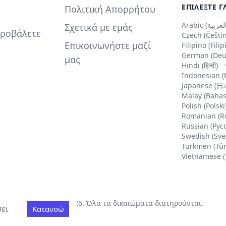
ΕΠΙΛΈΞΤΕ Γ
Πολιτική Απορρήτου
Σχετικά με εμάς
προβάλετε
Czech (Češti
Επικοινωνήστε μαζί
Filipino (Fili
German (Deu
μας
Hindi (हिन्दी)
Indonesian (
Japanese (
Malay (Bahas
Polish (Polski
Romanian (R
Russian (Рус
Swedish (Sve
Turkmen (Tü
Vietnamese (
Copyright ©
2026
.
Όλα τα δικαιώματα διατηρούνται
.
σει
Κατανοώ