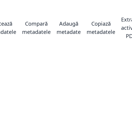
Ext
tează
Compară
Adaugă
Copiază
acti
datele
metadatele
metadate
metadatele
P