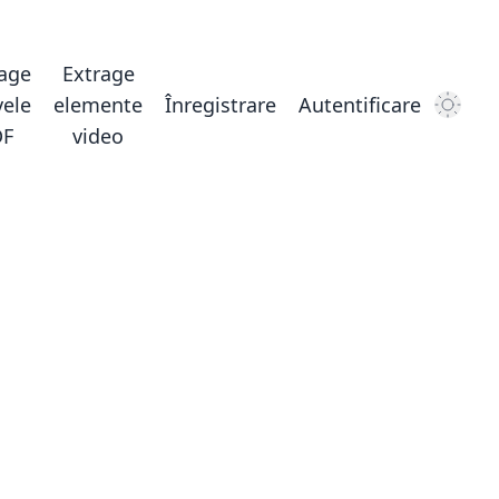
rage
Extrage
vele
elemente
Înregistrare
Autentificare
Dark
DF
video