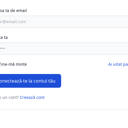
sa ta de email
la ta
Ține-mă minte
Ai uitat p
onectează-te la contul tău
i un cont?
Creează cont