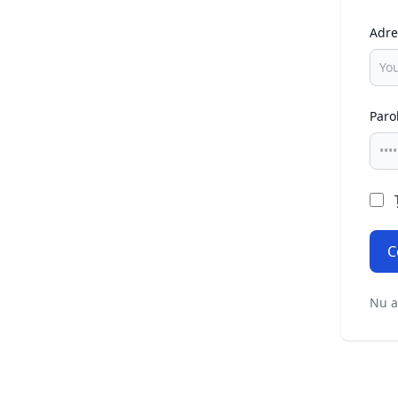
Adre
Paro
C
Nu a