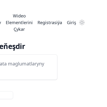
Wideo
y
Elementlerini
Registrasiýa
Giriş
Dark Mode
Çykar
eňeşdir
adata maglumatlaryny