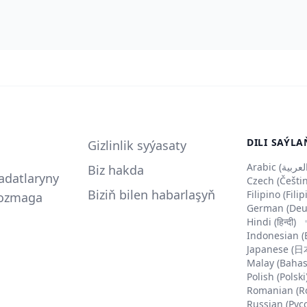
DILI SAÝLA
Gizlinlik syýasaty
Biz hakda
adatlaryny
Czech (Češti
Biziň bilen habarlaşyň
Filipino (Fili
pozmaga
German (Deu
Hindi (हिन्दी)
Indonesian (
Japanese (
Malay (Bahas
Polish (Polski
Romanian (R
Russian (Рус