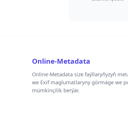
Online-Metadata
Online-Metadata size faýllaryňyzyň met
we Exif maglumatlaryny görmäge we 
mümkinçilik berýär.