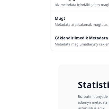
Biz metadata içindäki şahsy magl
Mugt
Metadata arassalamak mugtdur. 
Çäklendirilmedik Metadata
Metadata maglumatlaryny çäklendir
Statis
Biz bütin dünýäde
adamyň metadata f
üstünlikli işledik.