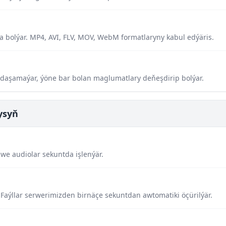
 bolýar. MP4, AVI, FLV, MOV, WebM formatlaryny kabul edýäris.
 daşamaýar, ýöne bar bolan maglumatlary deňeşdirip bolýar.
ysyň
 we audiolar sekuntda işlenýär.
Faýllar serwerimizden birnäçe sekuntdan awtomatiki öçürilýär.