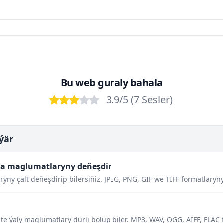
Bu web guraly bahala
3.9
/5 (
7
Sesler
)
Bad
Poor
OK
Good
Excellent
ýär
ta maglumatlaryny deňeşdir
yny çalt deňeşdirip bilersiňiz. JPEG, PNG, GIF we TIFF formatlaryny
ate ýaly maglumatlary dürli bolup biler. MP3, WAV, OGG, AIFF, FLAC 