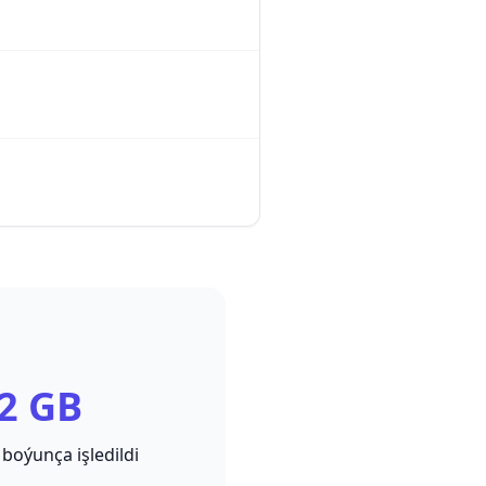
2 GB
 boýunça işledildi