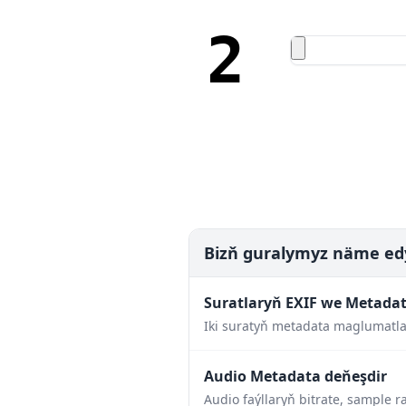
2
Bizň guralymyz näme ed
Suratlaryň EXIF we Metada
Iki suratyň metadata maglumatlar
Audio Metadata deňeşdir
Audio faýllaryň bitrate, sample r