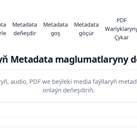
PDF
ta
Metadata
Metadata
Metadata
Warlyklaryn
rle
deňeşdir
goş
göçür
Çykar
ryň Metadata maglumatlaryny d
ryň, audio, PDF we beýleki media faýllaryň met
onlaýn deňeşdiriň.