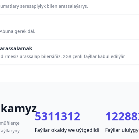
umatlary seresaplylyk bilen arassalaýarys.
Abuna gerek däl.
 arassalamak
mesiz arassalap bilersiňiz. 2GB çenli faýllar kabul edilýär.
tikamyz
5311312
12288
 müňlerçe
Faýllar okaldy we üýtgedildi
Faýllar ululygy
aýllaryny