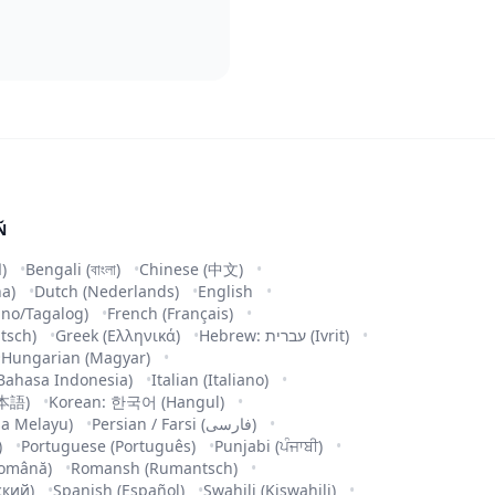
Ň
Arabic (العربية)
Bengali (বাংলা)
Chinese (中文)
na)
Dutch (Nederlands)
English
pino/Tagalog)
French (Français)
tsch)
Greek (Ελληνικά)
Hebrew: עברית (Ivrit)
Hungarian (Magyar)
Bahasa Indonesia)
Italian (Italiano)
日本語)
Korean: 한국어 (Hangul)
a Melayu)
Persian / Farsi (فارسی)
)
Portuguese (Português)
Punjabi (ਪੰਜਾਬੀ)
omână)
Romansh (Rumantsch)
ский)
Spanish (Español)
Swahili (Kiswahili)