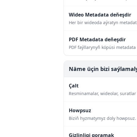
Wideo Metadata deňeşdir
Her bir wideoda aýratyn metadata
PDF Metadata deňeşdir
PDF faýllarynyň köpüsi metadata
Näme üçin bizi saýlamal
Çalt
Resminamalar, wideolar, suratlar
Howpsuz
Biziň hyzmatymyz doly howpsuz. 
Gizlinligi goramak