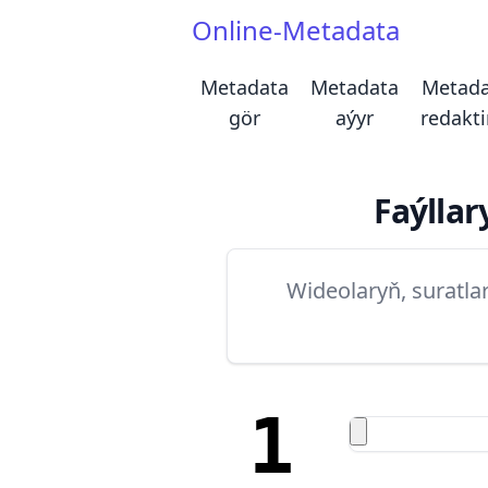
Online-Metadata
Metadata
Metadata
Metada
gör
aýyr
redakti
Faýlla
Wideolaryň, suratla
1