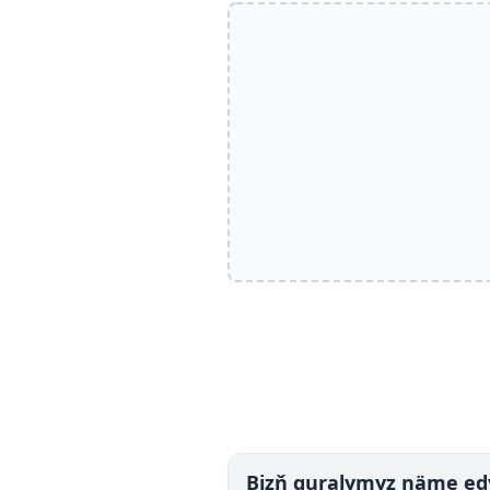
Bizň guralymyz näme ed