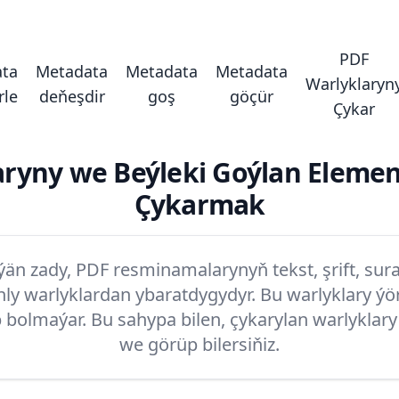
PDF
ta
Metadata
Metadata
Metadata
Warlyklaryn
rle
deňeşdir
goş
göçür
Çykar
aryny we Beýleki Goýlan Elemen
Çykarmak
n zady, PDF resminamalarynyň tekst, şrift, sura
nly warlyklardan ybaratdygydyr. Bu warlyklary ýö
 bolmaýar. Bu sahypa bilen, çykarylan warlyklary 
we görüp bilersiňiz.