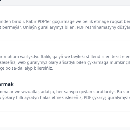
rinden biridir. Käbir PDF'ler göçürmäge we bellik etmäge rugsat ber
t bermeýär. Onlaýn gurallarymyz bilen, PDF resminamasyny düzýä
r möhüm warlykdyr. Italik, galyň we beýleki stillendirilen tekst ele
 isleseňiz, web guralymyz olary aňsatlyk bilen çykarmaga mümkinç
rçe bolsa-da, alyp bilersiňiz.
karmak
alar we wizuallar, adatça, her sahypa goýlan suratlardyr. Bu sura
y ýokary hilli aýratyn halas etmek isleseňiz, PDF çykaryş guralymyz