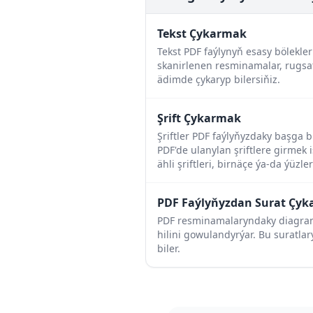
Tekst Çykarmak
Tekst PDF faýlynyň esasy bölekle
skanirlenen resminamalar, rugsa
ädimde çykaryp bilersiňiz.
Şrift Çykarmak
Şriftler PDF faýlyňyzdaky başga bi
PDF'de ulanylan şriftlere girmek
ähli şriftleri, birnäçe ýa-da ýüzle
PDF Faýlyňyzdan Surat Çy
PDF resminamalaryndaky diagramm
hilini gowulandyrýar. Bu suratlar
biler.