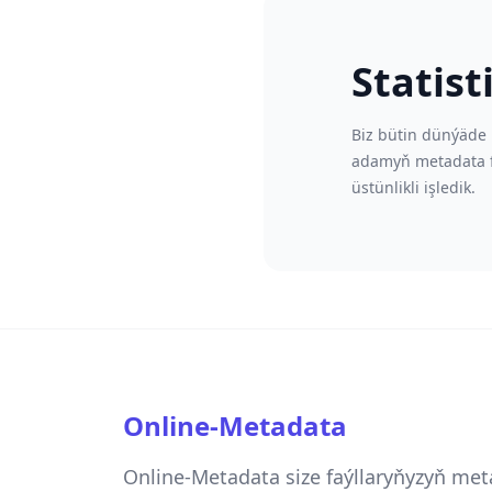
Statis
Biz bütin dünýäde
adamyň metadata f
üstünlikli işledik.
Online-Metadata
Online-Metadata size faýllaryňyzyň met