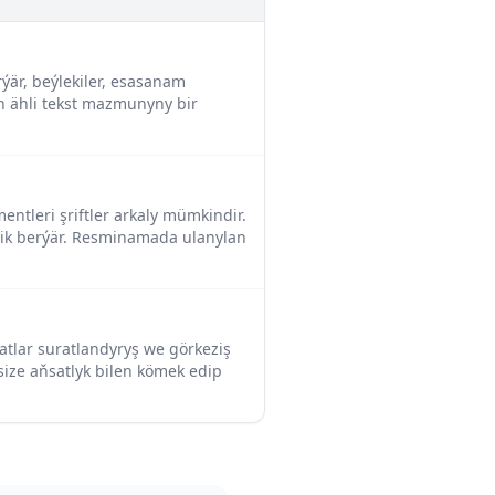
ýär, beýlekiler, esasanam
n ähli tekst mazmunyny bir
mentleri şriftler arkaly mümkindir.
ilik berýär. Resminamada ulanylan
tlar suratlandyryş we görkeziş
 size aňsatlyk bilen kömek edip