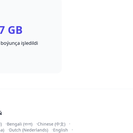
7 GB
 boýunça işledildi
Ň
Arabic (العربية)
Bengali (বাংলা)
Chinese (中文)
na)
Dutch (Nederlands)
English