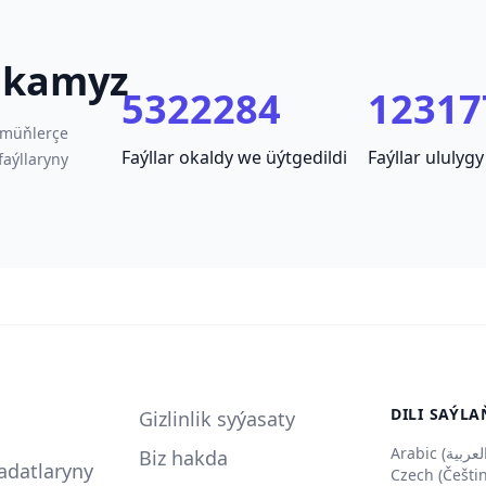
tikamyz
5322284
12317
 müňlerçe
Faýllar okaldy we üýtgedildi
Faýllar ululygy
aýllaryny
DILI SAÝLA
Gizlinlik syýasaty
Biz hakda
adatlaryny
Czech (Češti