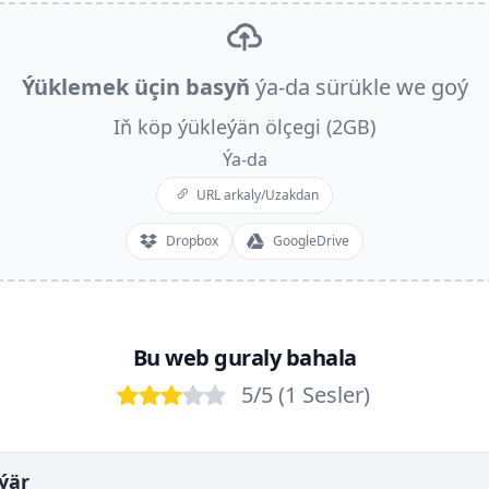
Ýüklemek üçin basyň
ýa-da sürükle we goý
Iň köp ýükleýän ölçegi (2GB)
Ýa-da
URL arkaly/Uzakdan
Dropbox
GoogleDrive
Bu web guraly bahala
5
/5 (
1
Sesler
)
Bad
Poor
OK
Good
Excellent
ýär