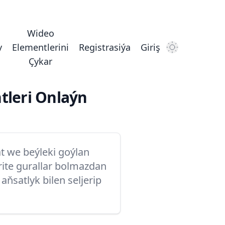
Wideo
y
Elementlerini
Registrasiýa
Giriş
Dark Mode
Çykar
tleri Onlaýn
t we beýleki goýlan
rite gurallar bolmazdan
aňsatlyk bilen seljerip