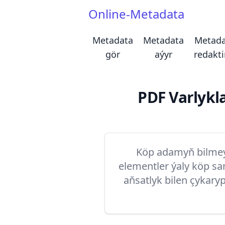
Online-Metadata
Metadata
Metadata
Metada
gör
aýyr
redakti
PDF Varlykl
Köp adamyň bilmeýä
elementler ýaly köp sa
aňsatlyk bilen çykaryp