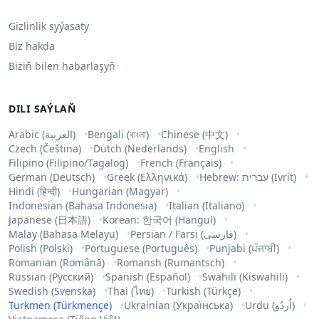
Gizlinlik syýasaty
Biz hakda
Biziň bilen habarlaşyň
DILI SAÝLAŇ
Arabic (العربية)
Bengali (বাংলা)
Chinese (中文)
Czech (Čeština)
Dutch (Nederlands)
English
Filipino (Filipino/Tagalog)
French (Français)
German (Deutsch)
Greek (Ελληνικά)
Hebrew: עברית (Ivrit)
Hindi (हिन्दी)
Hungarian (Magyar)
Indonesian (Bahasa Indonesia)
Italian (Italiano)
Japanese (日本語)
Korean: 한국어 (Hangul)
Malay (Bahasa Melayu)
Persian / Farsi (فارسی)
Polish (Polski)
Portuguese (Português)
Punjabi (ਪੰਜਾਬੀ)
Romanian (Română)
Romansh (Rumantsch)
Russian (Русский)
Spanish (Español)
Swahili (Kiswahili)
Swedish (Svenska)
Thai (ไทย)
Turkish (Türkçe)
Turkmen (Türkmençe)
Ukrainian (Українська)
Urdu (اُردُو)