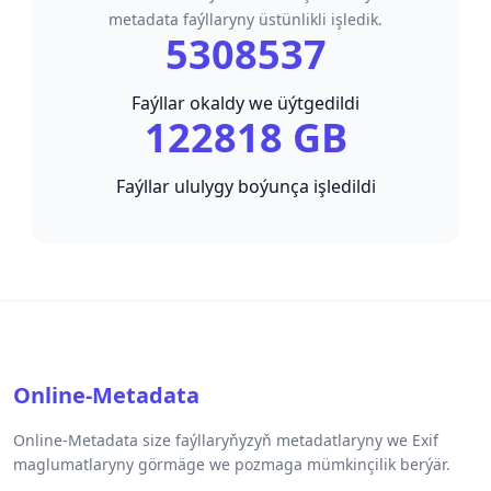
metadata faýllaryny üstünlikli işledik.
5308537
Faýllar okaldy we üýtgedildi
122818 GB
Faýllar ululygy boýunça işledildi
Online-Metadata
Online-Metadata size faýllaryňyzyň metadatlaryny we Exif
maglumatlaryny görmäge we pozmaga mümkinçilik berýär.