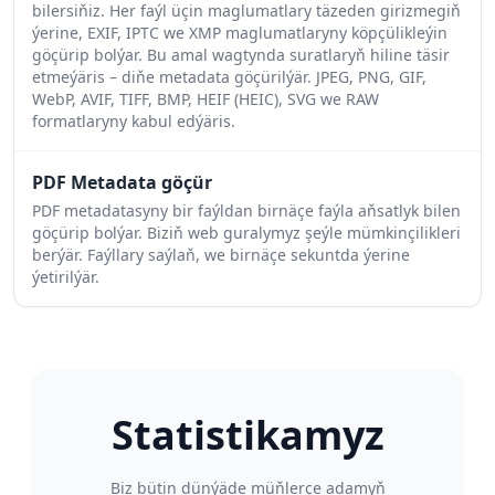
bilersiňiz. Her faýl üçin maglumatlary täzeden girizmegiň
ýerine, EXIF, IPTC we XMP maglumatlaryny köpçülikleýin
göçürip bolýar. Bu amal wagtynda suratlaryň hiline täsir
etmeýäris – diňe metadata göçürilýär. JPEG, PNG, GIF,
WebP, AVIF, TIFF, BMP, HEIF (HEIC), SVG we RAW
formatlaryny kabul edýäris.
PDF Metadata göçür
PDF metadatasyny bir faýldan birnäçe faýla aňsatlyk bilen
göçürip bolýar. Biziň web guralymyz şeýle mümkinçilikleri
berýär. Faýllary saýlaň, we birnäçe sekuntda ýerine
ýetirilýär.
Statistikamyz
Biz bütin dünýäde müňlerçe adamyň