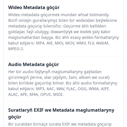
Wideo Metadata göçür
Wideo metadata göçürmek mundan aňsat bolmandy.
Biziň onlaýn gurallarymyz bilen bir wideodan beýlekisine
metadata göçürip bilersiňiz. Göçürme ähli bellikleri
goldaýar, faýl ululygy, dowamlylyk we kodek ýaly käbir
maglumatlardan başga. Biz ähli esasy wideo formatlaryny
kabul edýäris: MP4, AVI, MKV, MOV, WMV, FLV, WebM,
MPEG-2.
Audio Metadata göçür
Her bir audio faýlynyň maglumatlaryny gaýtadan
girizmegiň ýerine, olar (aýdym, žanr, albom we surat)
bilen birlikde göçürilip bilner. Biz ähli audio formatlaryny
kabul edýäris: MP3, AAC, WAV, FLAC, OGG, WMA, AIFF,
ALAC, APE, M4A, OPUS, MIDI.
Suratlaryň EXIF we Metadata maglumatlaryny
göçür
Bir suratdan birnäçe surata EXIF we metadata göçürip