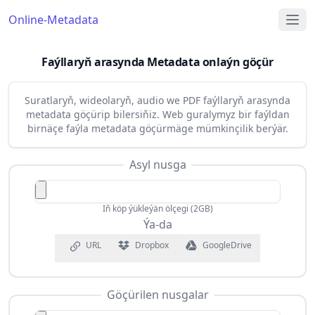
Online-Metadata
Faýllaryň arasynda Metadata onlaýn göçür
Suratlaryň, wideolaryň, audio we PDF faýllaryň arasynda
metadata göçürip bilersiňiz. Web guralymyz bir faýldan
birnäçe faýla metadata göçürmäge mümkinçilik berýär.
Asyl nusga
Iň köp ýükleýän ölçegi (2GB)
Ýa-da
URL
Dropbox
GoogleDrive
Göçürilen nusgalar