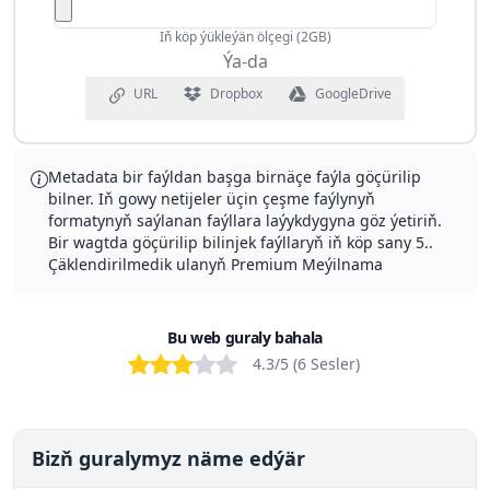
Iň köp ýükleýän ölçegi (2GB)
Ýa-da
URL
Dropbox
GoogleDrive
Metadata bir faýldan başga birnäçe faýla göçürilip
bilner. Iň gowy netijeler üçin çeşme faýlynyň
formatynyň saýlanan faýllara laýykdygyna göz ýetiriň.
Bir wagtda göçürilip bilinjek faýllaryň iň köp sany 5.
.
Çäklendirilmedik ulanyň
Premium
Meýilnama
Bu web guraly bahala
Bad
Poor
OK
Good
Excellent
4.3
/5 (
6
Sesler
)
Bizň guralymyz näme edýär