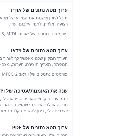
ערוך מטא נתונים של אודיו
רצועה, מלחין, ז'אנר, אלבום ועוד.
פורמטים נתמכים של אודיו:: MP3, AAC, WAV, FLAC, OGG, WMA, AIFF, ALAC, APE, M4A, OPUS, MIDI ועוד.
ערוך מטא נתונים של וידאו
העורך המקוון שלנו מאפשר לך לערוך ב
המפתח, תאריך היצירה, הערות, מצב לכי
פורמטים נתמכים של וידאו: MP4, AVI, MKV, MOV, WMV, FLV, WebM, MPEG-2 ועוד.
שנה את האומנות/עטיפה של וידאו
בזמן עריכת קבצי האודיו והווידאו של
חדשה או להשאיר כפי שהוא. רוב הסר
לצרכים שלך, ניתן להגדיר בקלות תמו
ערוך מטא נתונים של PDF
הכלים שלנו מאפשרים לערוך את המטא-נתונים של קובץ ה-PDF שלך. תוכל לשנות שגיאות שמצ