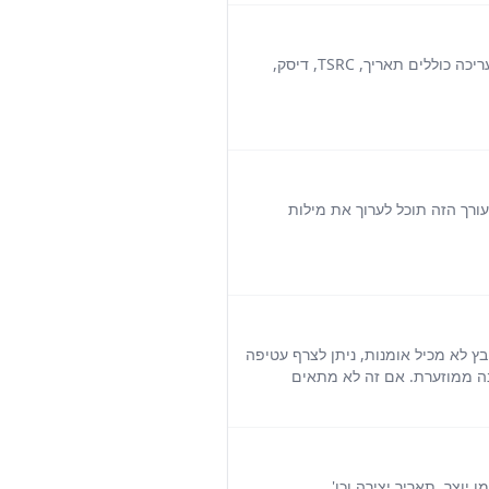
תוכל לתקן ולשנות את המידע של מטא-נתונים ותגי ID3 של קובץ האודיו שלך עם הכלי המקוון הזה. תגים הניתנים לעריכה כוללים תאריך, TSRC, דיסק,
ורך הזה תוכל לערוך את מילות
ץ לא מכיל אומנות, ניתן לצרף עטיפה
ה ממוזערת. אם זה לא מתאים