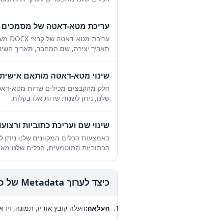
עריכת מטא-דאטה של מסמכים
עריכ
תאריך יצירה, שם המחבר, תאריך השינוי
שינוי מטא-דאטה מותאם אישית
חלק מהקבצים מכילים שדות מטא-דאטה
שלנו, ניתן לשנות שדות אלו בקלות.
שינוי שם ועריכת כתוביות ורצוע
הכתוביות המוטמעים, הכלים שלנו מא
כיצד לערוך Metadata של כל קובץ?
העלאה
:
העלה קובץ אודיו, תמונה, וידאו, PDF, DOCX או כל קובץ שברצונך לערוך את ה-metadata שלו (תוכל לבחור קובצים מרובים ב