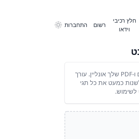
חלץ רכיבי
רשום
התחברות
Dark Mode
וידאו
ערוך את המטא-דאטה, EXIF ו-ID3 של קבצי האודיו, הווידאו, התמונות, המסמכים ו-PDF שלך אונליין. עורך
שנות כמעט את כל תגי
 לשימוש.