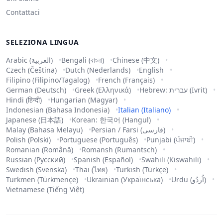
Contattaci
SELEZIONA LINGUA
Arabic (العربية)
Bengali (বাংলা)
Chinese (中文)
Czech (Čeština)
Dutch (Nederlands)
English
Filipino (Filipino/Tagalog)
French (Français)
German (Deutsch)
Greek (Ελληνικά)
Hebrew: עברית (Ivrit)
Hindi (हिन्दी)
Hungarian (Magyar)
Indonesian (Bahasa Indonesia)
Italian (Italiano)
Japanese (日本語)
Korean: 한국어 (Hangul)
Malay (Bahasa Melayu)
Persian / Farsi (فارسی)
Polish (Polski)
Portuguese (Português)
Punjabi (ਪੰਜਾਬੀ)
Romanian (Română)
Romansh (Rumantsch)
Russian (Русский)
Spanish (Español)
Swahili (Kiswahili)
Swedish (Svenska)
Thai (ไทย)
Turkish (Türkçe)
Turkmen (Türkmençe)
Ukrainian (Українська)
Urdu (اُردُو)
Vietnamese (Tiếng Việt)