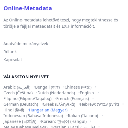
Online-Metadata
Az Online-metadata lehetővé teszi, hogy megtekinthesse és
törölje a fájljai metaadatait és EXIF információit.
Adatvédelmi irányelvek
Rólunk
Kapcsolat
VÁLASSZON NYELVET
Arabic (العربية)
Bengali (বাংলা)
Chinese (中文)
Czech (Čeština)
Dutch (Nederlands)
English
Filipino (Filipino/Tagalog)
French (Français)
German (Deutsch)
Greek (Ελληνικά)
Hebrew: עברית (Ivrit)
Hindi (हिन्दी)
Hungarian (Magyar)
Indonesian (Bahasa Indonesia)
Italian (Italiano)
Japanese (日本語)
Korean: 한국어 (Hangul)
Malay (Bahasa Melayu)
Persian / Farsi (فارسی)