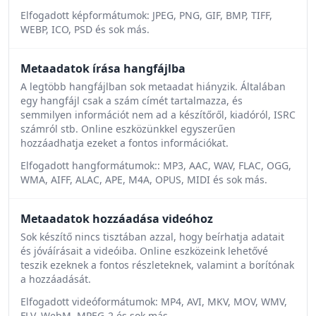
Elfogadott képformátumok: JPEG, PNG, GIF, BMP, TIFF,
WEBP, ICO, PSD és sok más.
Metaadatok írása hangfájlba
A legtöbb hangfájlban sok metaadat hiányzik. Általában
egy hangfájl csak a szám címét tartalmazza, és
semmilyen információt nem ad a készítőről, kiadóról, ISRC
számról stb. Online eszközünkkel egyszerűen
hozzáadhatja ezeket a fontos információkat.
Elfogadott hangformátumok:: MP3, AAC, WAV, FLAC, OGG,
WMA, AIFF, ALAC, APE, M4A, OPUS, MIDI és sok más.
Metaadatok hozzáadása videóhoz
Sok készítő nincs tisztában azzal, hogy beírhatja adatait
és jóváírásait a videóiba. Online eszközeink lehetővé
teszik ezeknek a fontos részleteknek, valamint a borítónak
a hozzáadását.
Elfogadott videóformátumok: MP4, AVI, MKV, MOV, WMV,
FLV, WebM, MPEG-2 és sok más.