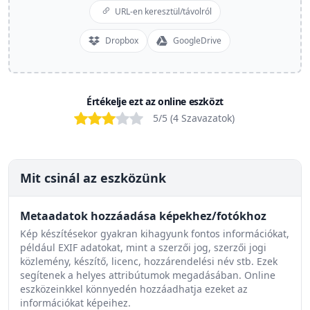
URL-en keresztül/távolról
Dropbox
GoogleDrive
Értékelje ezt az online eszközt
Bad
Poor
OK
Good
Excellent
5
/5 (
4
Szavazatok
)
Mit csinál az eszközünk
Metaadatok hozzáadása képekhez/fotókhoz
Kép készítésekor gyakran kihagyunk fontos információkat,
például EXIF adatokat, mint a szerzői jog, szerzői jogi
közlemény, készítő, licenc, hozzárendelési név stb. Ezek
segítenek a helyes attribútumok megadásában. Online
eszközeinkkel könnyedén hozzáadhatja ezeket az
információkat képeihez.