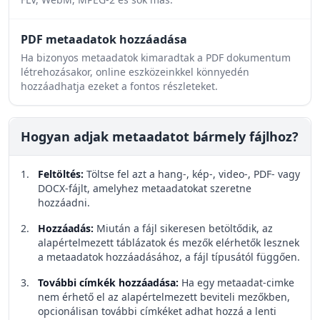
PDF metaadatok hozzáadása
Ha bizonyos metaadatok kimaradtak a PDF dokumentum
létrehozásakor, online eszközeinkkel könnyedén
hozzáadhatja ezeket a fontos részleteket.
Hogyan adjak metaadatot bármely fájlhoz?
Feltöltés
:
Töltse fel azt a hang-, kép-, video-, PDF- vagy
DOCX-fájlt, amelyhez metaadatokat szeretne
hozzáadni.
Hozzáadás
:
Miután a fájl sikeresen betöltődik, az
alapértelmezett táblázatok és mezők elérhetők lesznek
a metaadatok hozzáadásához, a fájl típusától függően.
További címkék hozzáadása
:
Ha egy metaadat-cimke
nem érhető el az alapértelmezett beviteli mezőkben,
opcionálisan további címkéket adhat hozzá a lenti