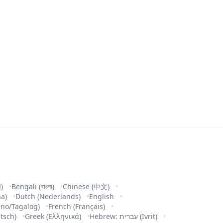
Arabic (العربية)
Bengali (বাংলা)
Chinese (中文)
na)
Dutch (Nederlands)
English
pino/Tagalog)
French (Français)
tsch)
Greek (Ελληνικά)
Hebrew: עברית (Ivrit)