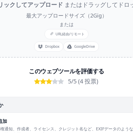
リックしてアップロード
またはドラッグしてドロ
最大アップロードサイズ（2Gig）
または
URL経由/リモート
Dropbox
GoogleDrive
このウェブツールを評価する
5
/5 (
4
投票
)
Bad
Poor
OK
Good
Excellent
か
追加
権通知、作成者、ライセンス、クレジット名など、EXIFデータのよう