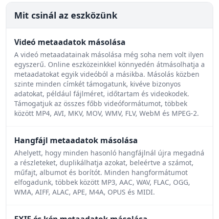
Mit csinál az eszközünk
Videó metaadatok másolása
A videó metaadatainak másolása még soha nem volt ilyen
egyszerű. Online eszközeinkkel könnyedén átmásolhatja a
metaadatokat egyik videóból a másikba. Másolás közben
szinte minden címkét támogatunk, kivéve bizonyos
adatokat, például fájlméret, időtartam és videokodek.
Támogatjuk az összes főbb videóformátumot, többek
között MP4, AVI, MKV, MOV, WMV, FLV, WebM és MPEG-2.
Hangfájl metaadatok másolása
Ahelyett, hogy minden hasonló hangfájlnál újra megadná
a részleteket, duplikálhatja azokat, beleértve a számot,
műfajt, albumot és borítót. Minden hangformátumot
elfogadunk, többek között MP3, AAC, WAV, FLAC, OGG,
WMA, AIFF, ALAC, APE, M4A, OPUS és MIDI.