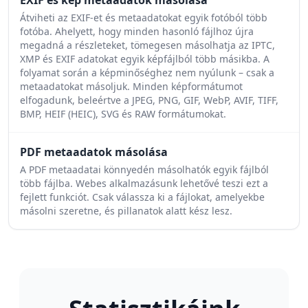
EXIF és kép metaadatok másolása
Átviheti az EXIF-et és metaadatokat egyik fotóból több
fotóba. Ahelyett, hogy minden hasonló fájlhoz újra
megadná a részleteket, tömegesen másolhatja az IPTC,
XMP és EXIF adatokat egyik képfájlból több másikba. A
folyamat során a képminőséghez nem nyúlunk – csak a
metaadatokat másoljuk. Minden képformátumot
elfogadunk, beleértve a JPEG, PNG, GIF, WebP, AVIF, TIFF,
BMP, HEIF (HEIC), SVG és RAW formátumokat.
PDF metaadatok másolása
A PDF metaadatai könnyedén másolhatók egyik fájlból
több fájlba. Webes alkalmazásunk lehetővé teszi ezt a
fejlett funkciót. Csak válassza ki a fájlokat, amelyekbe
másolni szeretne, és pillanatok alatt kész lesz.