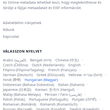
Az Online-metadata lehetővé teszi, hogy megtekinthesse és
törölje a fájljai metaadatait és EXIF információit.
Adatvédelmi irányelvek
Rólunk
Kapcsolat
VÁLASSZON NYELVET
Arabic (العربية)
Bengali (বাংলা)
Chinese (中文)
Czech (Čeština)
Dutch (Nederlands)
English
Filipino (Filipino/Tagalog)
French (Français)
German (Deutsch)
Greek (Ελληνικά)
Hebrew: עברית (Ivrit)
Hindi (हिन्दी)
Hungarian (Magyar)
Indonesian (Bahasa Indonesia)
Italian (Italiano)
Japanese (日本語)
Korean: 한국어 (Hangul)
Malay (Bahasa Melayu)
Persian / Farsi (فارسی)
Polish (Polski)
Portuguese (Português)
Punjabi (ਪੰਜਾਬੀ)
Romanian (Română)
Romansh (Rumantsch)
Russian (Русский)
Spanish (Español)
Swahili (Kiswahili)