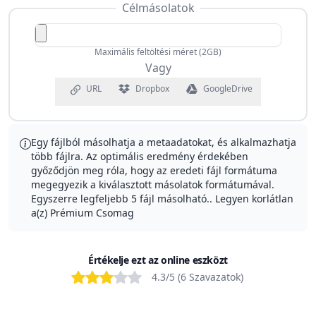
Célmásolatok
Maximális feltöltési méret (2GB)
Vagy
URL
Dropbox
GoogleDrive
Egy fájlból másolhatja a metaadatokat, és alkalmazhatja
több fájlra. Az optimális eredmény érdekében
győződjön meg róla, hogy az eredeti fájl formátuma
megegyezik a kiválasztott másolatok formátumával.
Egyszerre legfeljebb 5 fájl másolható.
.
Legyen korlátlan
a(z)
Prémium
Csomag
Értékelje ezt az online eszközt
Bad
Poor
OK
Good
Excellent
4.3
/5 (
6
Szavazatok
)