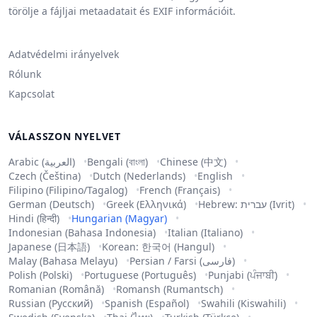
törölje a fájljai metaadatait és EXIF információit.
Adatvédelmi irányelvek
Rólunk
Kapcsolat
VÁLASSZON NYELVET
Arabic (العربية)
Bengali (বাংলা)
Chinese (中文)
Czech (Čeština)
Dutch (Nederlands)
English
Filipino (Filipino/Tagalog)
French (Français)
German (Deutsch)
Greek (Ελληνικά)
Hebrew: עברית (Ivrit)
Hindi (हिन्दी)
Hungarian (Magyar)
Indonesian (Bahasa Indonesia)
Italian (Italiano)
Japanese (日本語)
Korean: 한국어 (Hangul)
Malay (Bahasa Melayu)
Persian / Farsi (فارسی)
Polish (Polski)
Portuguese (Português)
Punjabi (ਪੰਜਾਬੀ)
Romanian (Română)
Romansh (Rumantsch)
Russian (Русский)
Spanish (Español)
Swahili (Kiswahili)