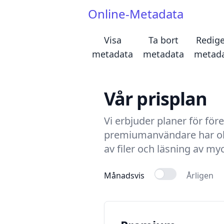
Online-Metadata
Visa
Ta bort
Redige
metadata
metadata
metad
Vår prisplan
Vi erbjuder planer för för
premiumanvändare har obeg
av filer och läsning av myck
Månadsvis
Årligen