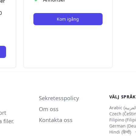
ler
0
Kom igång
VÄLJ SPRÅK
Sekretesspolicy
Om oss
ort
Czech (Češti
Kontakta oss
Filipino (Fili
filer.
German (Deu
Hindi (हिन्दी)