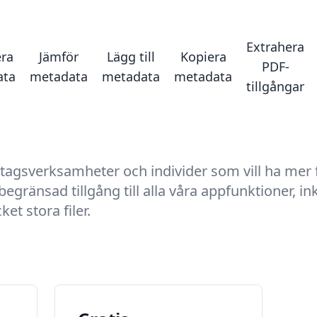
Extrahera
ra
Jämför
Lägg till
Kopiera
PDF-
ata
metadata
metadata
metadata
tillgångar
etagsverksamheter och individer som vill ha mer f
ränsad tillgång till alla våra appfunktioner, in
et stora filer.