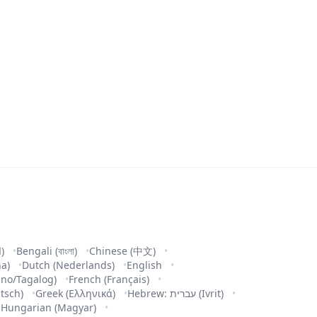
Arabic (العربية)
Bengali (বাংলা)
Chinese (中文)
na)
Dutch (Nederlands)
English
pino/Tagalog)
French (Français)
tsch)
Greek (Ελληνικά)
Hebrew: עברית (Ivrit)
Hungarian (Magyar)