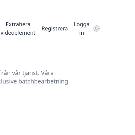
Extrahera
Logga
Registrera
Dark Mode
videoelement
in
rån vår tjänst. Våra
klusive batchbearbetning