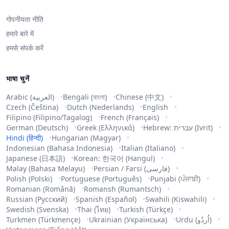
गोपनीयता नीति
हमारे बारे में
हमसे संपर्क करें
भाषा चुनें
Arabic (العربية)
Bengali (বাংলা)
Chinese (中文)
Czech (Čeština)
Dutch (Nederlands)
English
Filipino (Filipino/Tagalog)
French (Français)
German (Deutsch)
Greek (Ελληνικά)
Hebrew: עברית (Ivrit)
Hindi (हिन्दी)
Hungarian (Magyar)
Indonesian (Bahasa Indonesia)
Italian (Italiano)
Japanese (日本語)
Korean: 한국어 (Hangul)
Malay (Bahasa Melayu)
Persian / Farsi (فارسی)
Polish (Polski)
Portuguese (Português)
Punjabi (ਪੰਜਾਬੀ)
Romanian (Română)
Romansh (Rumantsch)
Russian (Русский)
Spanish (Español)
Swahili (Kiswahili)
Swedish (Svenska)
Thai (ไทย)
Turkish (Türkçe)
Turkmen (Türkmençe)
Ukrainian (Українська)
Urdu (اُردُو)