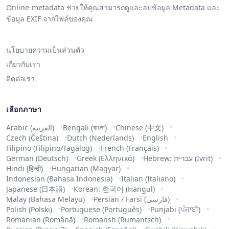
Online-metadata ช่วยให้คุณสามารถดูและลบข้อมูล Metadata และ
ข้อมูล EXIF จากไฟล์ของคุณ
นโยบายความเป็นส่วนตัว
เกี่ยวกับเรา
ติดต่อเรา
เลือกภาษา
Arabic (العربية)
Bengali (বাংলা)
Chinese (中文)
Czech (Čeština)
Dutch (Nederlands)
English
Filipino (Filipino/Tagalog)
French (Français)
German (Deutsch)
Greek (Ελληνικά)
Hebrew: עברית (Ivrit)
Hindi (हिन्दी)
Hungarian (Magyar)
Indonesian (Bahasa Indonesia)
Italian (Italiano)
Japanese (日本語)
Korean: 한국어 (Hangul)
Malay (Bahasa Melayu)
Persian / Farsi (فارسی)
Polish (Polski)
Portuguese (Português)
Punjabi (ਪੰਜਾਬੀ)
Romanian (Română)
Romansh (Rumantsch)