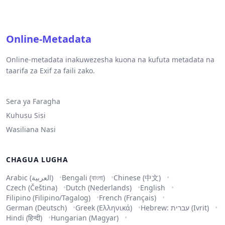
Online-Metadata
Online-metadata inakuwezesha kuona na kufuta metadata na
taarifa za Exif za faili zako.
Sera ya Faragha
Kuhusu Sisi
Wasiliana Nasi
CHAGUA LUGHA
Arabic (العربية)
Bengali (বাংলা)
Chinese (中文)
Czech (Čeština)
Dutch (Nederlands)
English
Filipino (Filipino/Tagalog)
French (Français)
German (Deutsch)
Greek (Ελληνικά)
Hebrew: עברית (Ivrit)
Hindi (हिन्दी)
Hungarian (Magyar)