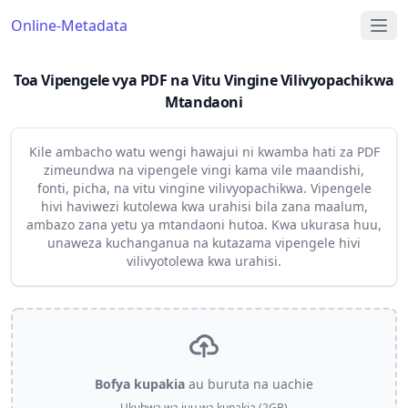
Online-Metadata
Toa Vipengele vya PDF na Vitu Vingine Vilivyopachikwa
Mtandaoni
Kile ambacho watu wengi hawajui ni kwamba hati za PDF
zimeundwa na vipengele vingi kama vile maandishi,
fonti, picha, na vitu vingine vilivyopachikwa. Vipengele
hivi haviwezi kutolewa kwa urahisi bila zana maalum,
ambazo zana yetu ya mtandaoni hutoa. Kwa ukurasa huu,
unaweza kuchanganua na kutazama vipengele hivi
vilivyotolewa kwa urahisi.
Bofya kupakia
au buruta na uachie
Ukubwa wa juu wa kupakia (2GB)