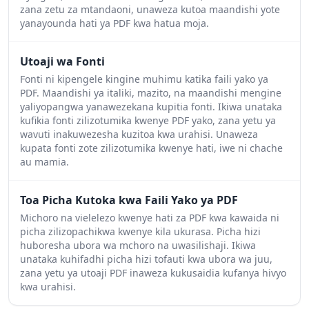
zana zetu za mtandaoni, unaweza kutoa maandishi yote
yanayounda hati ya PDF kwa hatua moja.
Utoaji wa Fonti
Fonti ni kipengele kingine muhimu katika faili yako ya
PDF. Maandishi ya italiki, mazito, na maandishi mengine
yaliyopangwa yanawezekana kupitia fonti. Ikiwa unataka
kufikia fonti zilizotumika kwenye PDF yako, zana yetu ya
wavuti inakuwezesha kuzitoa kwa urahisi. Unaweza
kupata fonti zote zilizotumika kwenye hati, iwe ni chache
au mamia.
Toa Picha Kutoka kwa Faili Yako ya PDF
Michoro na vielelezo kwenye hati za PDF kwa kawaida ni
picha zilizopachikwa kwenye kila ukurasa. Picha hizi
huboresha ubora wa mchoro na uwasilishaji. Ikiwa
unataka kuhifadhi picha hizi tofauti kwa ubora wa juu,
zana yetu ya utoaji PDF inaweza kukusaidia kufanya hivyo
kwa urahisi.