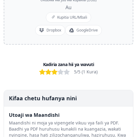
Au
Kupitia URL/Mbali
Dropbox
GoogleDrive
Kadiria zana hii ya wavuti
Bad
Poor
OK
Good
Excellent
5
/5 (
1
Kura
)
Kifaa chetu hufanya nini
Utoaji wa Maandishi
Maandishi ni moja ya vipengele vikuu vya faili ya PDF.
Baadhi ya PDF huruhusu kunakili na kuangazia, wakati
nyingine, hasa hati zilizochanganuliwa, haziruhusu. Kwa