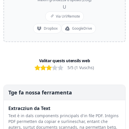
U
Via Url/Remote
Dropbox
GoogleDrive
Valitar quests utensils web
Bad
Poor
OK
Good
Excellent
5
/5 (
1
Vuschs
)
Tge fa nossa ferramenta
Extracziun da Text
Text è in dals components principals d'in file PDF. Intgins
PDF permetten da copiar e surlineschar, entant che
auters, surtut documents scannads, na permettan betg.