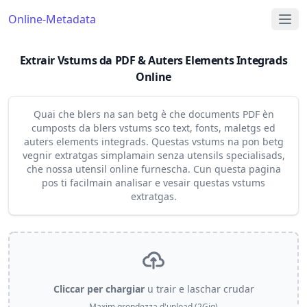
Online-Metadata
Extrair Vstums da PDF & Auters Elements Integrads
Online
Quai che blers na san betg è che documents PDF èn
cumposts da blers vstums sco text, fonts, maletgs ed
auters elements integrads. Questas vstums na pon betg
vegnir extratgas simplamain senza utensils specialisads,
che nossa utensil online furnescha. Cun questa pagina
pos ti facilmain analisar e vesair questas vstums
extratgas.
Cliccar per chargiar
u trair e laschar crudar
Maxim grondezza d'upload (2Gig)