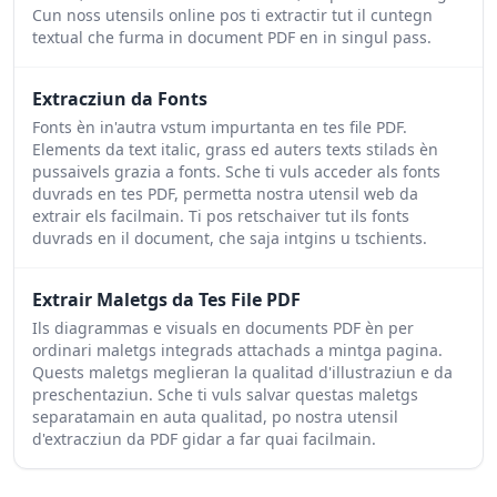
Cun noss utensils online pos ti extractir tut il cuntegn
textual che furma in document PDF en in singul pass.
Extracziun da Fonts
Fonts èn in'autra vstum impurtanta en tes file PDF.
Elements da text italic, grass ed auters texts stilads èn
pussaivels grazia a fonts. Sche ti vuls acceder als fonts
duvrads en tes PDF, permetta nostra utensil web da
extrair els facilmain. Ti pos retschaiver tut ils fonts
duvrads en il document, che saja intgins u tschients.
Extrair Maletgs da Tes File PDF
Ils diagrammas e visuals en documents PDF èn per
ordinari maletgs integrads attachads a mintga pagina.
Quests maletgs meglieran la qualitad d'illustraziun e da
preschentaziun. Sche ti vuls salvar questas maletgs
separatamain en auta qualitad, po nostra utensil
d'extracziun da PDF gidar a far quai facilmain.