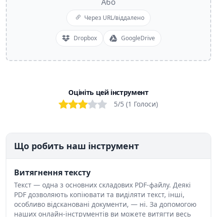
Або
Через URL/віддалено
Dropbox
GoogleDrive
Оцініть цей інструмент
Bad
Poor
OK
Good
Excellent
5
/5 (
1
Голоси
)
Що робить наш інструмент
Витягнення тексту
Текст — одна з основних складових PDF-файлу. Деякі
PDF дозволяють копіювати та виділяти текст, інші,
особливо відскановані документи, — ні. За допомогою
наших онлайн-інструментів ви можете витягти весь