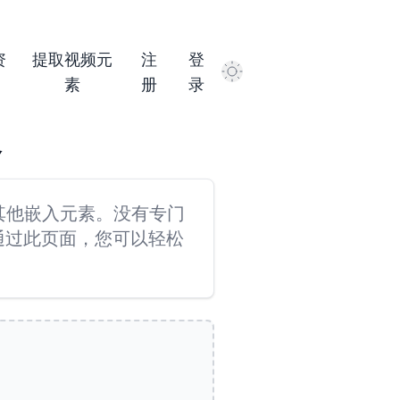
资
提取视频元
注
登
Dark Mode
素
册
录
容
其他嵌入元素。没有专门
通过此页面，您可以轻松