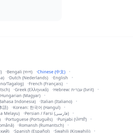
Arabic (العربية)
Bengali (বাংলা)
Chinese (中文)
na)
Dutch (Nederlands)
English
pino/Tagalog)
French (Français)
tsch)
Greek (Ελληνικά)
Hebrew: עברית (Ivrit)
Hungarian (Magyar)
Bahasa Indonesia)
Italian (Italiano)
日本語)
Korean: 한국어 (Hangul)
a Melayu)
Persian / Farsi (فارسی)
)
Portuguese (Português)
Punjabi (ਪੰਜਾਬੀ)
omână)
Romansh (Rumantsch)
ский)
Spanish (Español)
Swahili (Kiswahili)